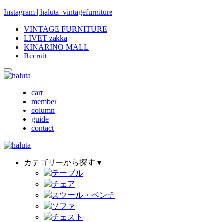
Instagram | haluta_vintagefurniture
VINTAGE FURNITURE
LIVET zakka
KINARINO MALL
Recruit
cart
member
column
guide
contact
カテゴリーから探す ▾
テーブル
チェア
スツール・ベンチ
ソファ
チェスト