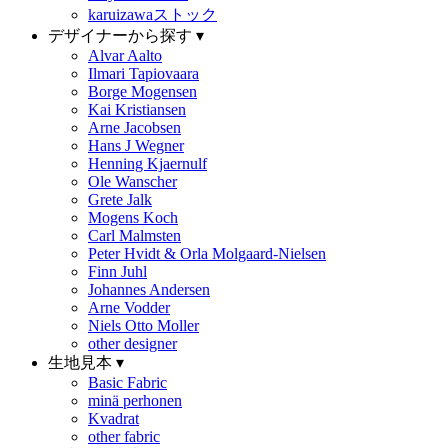
karuizawaストック
デザイナーから探す ▾
Alvar Aalto
Ilmari Tapiovaara
Borge Mogensen
Kai Kristiansen
Arne Jacobsen
Hans J Wegner
Henning Kjaernulf
Ole Wanscher
Grete Jalk
Mogens Koch
Carl Malmsten
Peter Hvidt & Orla Molgaard-Nielsen
Finn Juhl
Johannes Andersen
Arne Vodder
Niels Otto Moller
other designer
生地見本 ▾
Basic Fabric
minä perhonen
Kvadrat
other fabric