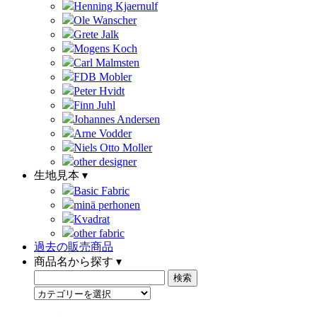
Henning Kjaernulf
Ole Wanscher
Grete Jalk
Mogens Koch
Carl Malmsten
FDB Mobler
Peter Hvidt
Finn Juhl
Johannes Andersen
Arne Vodder
Niels Otto Moller
other designer
生地見本 ▾
Basic Fabric
minä perhonen
Kvadrat
other fabric
過去の販売商品
商品名から探す ▾