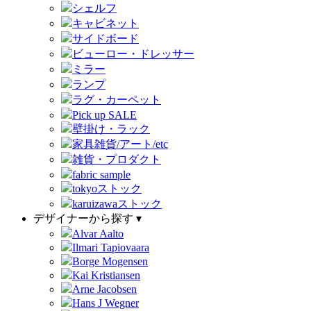
シェルフ
キャビネット
サイドボード
ビューロー・ドレッサー
ミラー
ランプ
ラグ・カーペット
Pick up SALE
壁掛け・ラック
家具雑貨/アート/etc
雑貨・プロダクト
fabric sample
tokyoストック
karuizawaストック
デザイナーから探す ▾
Alvar Aalto
Ilmari Tapiovaara
Borge Mogensen
Kai Kristiansen
Arne Jacobsen
Hans J Wegner