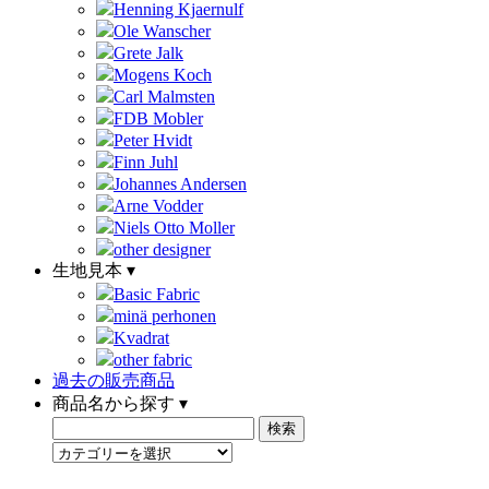
Henning Kjaernulf
Ole Wanscher
Grete Jalk
Mogens Koch
Carl Malmsten
FDB Mobler
Peter Hvidt
Finn Juhl
Johannes Andersen
Arne Vodder
Niels Otto Moller
other designer
生地見本 ▾
Basic Fabric
minä perhonen
Kvadrat
other fabric
過去の販売商品
商品名から探す ▾