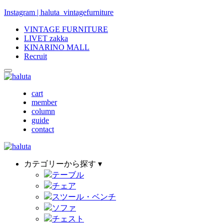
Instagram | haluta_vintagefurniture
VINTAGE FURNITURE
LIVET zakka
KINARINO MALL
Recruit
cart
member
column
guide
contact
カテゴリーから探す ▾
テーブル
チェア
スツール・ベンチ
ソファ
チェスト