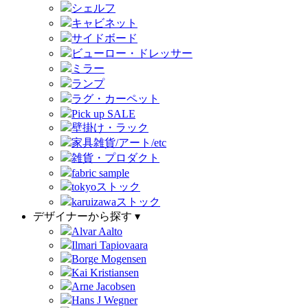
シェルフ
キャビネット
サイドボード
ビューロー・ドレッサー
ミラー
ランプ
ラグ・カーペット
Pick up SALE
壁掛け・ラック
家具雑貨/アート/etc
雑貨・プロダクト
fabric sample
tokyoストック
karuizawaストック
デザイナーから探す ▾
Alvar Aalto
Ilmari Tapiovaara
Borge Mogensen
Kai Kristiansen
Arne Jacobsen
Hans J Wegner