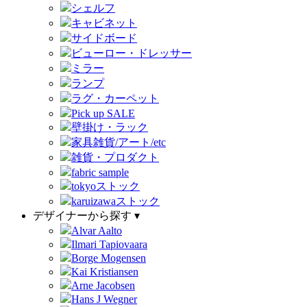
シェルフ
キャビネット
サイドボード
ビューロー・ドレッサー
ミラー
ランプ
ラグ・カーペット
Pick up SALE
壁掛け・ラック
家具雑貨/アート/etc
雑貨・プロダクト
fabric sample
tokyoストック
karuizawaストック
デザイナーから探す ▾
Alvar Aalto
Ilmari Tapiovaara
Borge Mogensen
Kai Kristiansen
Arne Jacobsen
Hans J Wegner