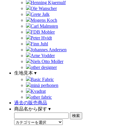
Henning Kjaernulf
Ole Wanscher
Grete Jalk
Mogens Koch
Carl Malmsten
FDB Mobler
Peter Hvidt
Finn Juhl
Johannes Andersen
Arne Vodder
Niels Otto Moller
other designer
生地見本 ▾
Basic Fabric
minä perhonen
Kvadrat
other fabric
過去の販売商品
商品名から探す ▾