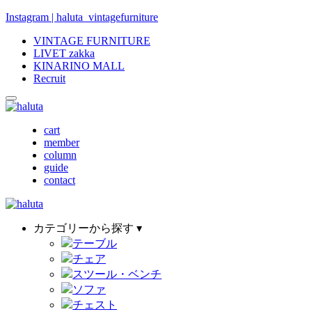
Instagram | haluta_vintagefurniture
VINTAGE FURNITURE
LIVET zakka
KINARINO MALL
Recruit
cart
member
column
guide
contact
カテゴリーから探す ▾
テーブル
チェア
スツール・ベンチ
ソファ
チェスト