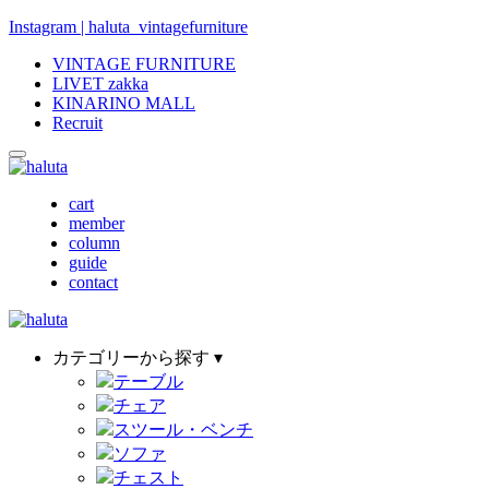
Instagram | haluta_vintagefurniture
VINTAGE FURNITURE
LIVET zakka
KINARINO MALL
Recruit
cart
member
column
guide
contact
カテゴリーから探す ▾
テーブル
チェア
スツール・ベンチ
ソファ
チェスト