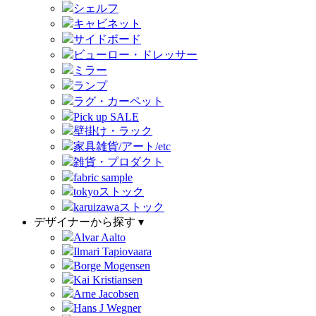
シェルフ
キャビネット
サイドボード
ビューロー・ドレッサー
ミラー
ランプ
ラグ・カーペット
Pick up SALE
壁掛け・ラック
家具雑貨/アート/etc
雑貨・プロダクト
fabric sample
tokyoストック
karuizawaストック
デザイナーから探す ▾
Alvar Aalto
Ilmari Tapiovaara
Borge Mogensen
Kai Kristiansen
Arne Jacobsen
Hans J Wegner