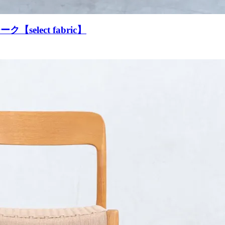
ーク【select fabric】