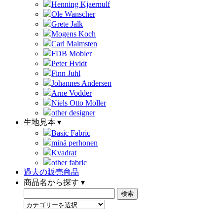
Henning Kjaernulf
Ole Wanscher
Grete Jalk
Mogens Koch
Carl Malmsten
FDB Mobler
Peter Hvidt
Finn Juhl
Johannes Andersen
Arne Vodder
Niels Otto Moller
other designer
生地見本 ▾
Basic Fabric
minä perhonen
Kvadrat
other fabric
過去の販売商品
商品名から探す ▾