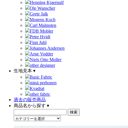
Henning Kjaernulf
Ole Wanscher
Grete Jalk
Mogens Koch
Carl Malmsten
FDB Mobler
Peter Hvidt
Finn Juhl
Johannes Andersen
Arne Vodder
Niels Otto Moller
other designer
生地見本 ▾
Basic Fabric
minä perhonen
Kvadrat
other fabric
過去の販売商品
商品名から探す ▾