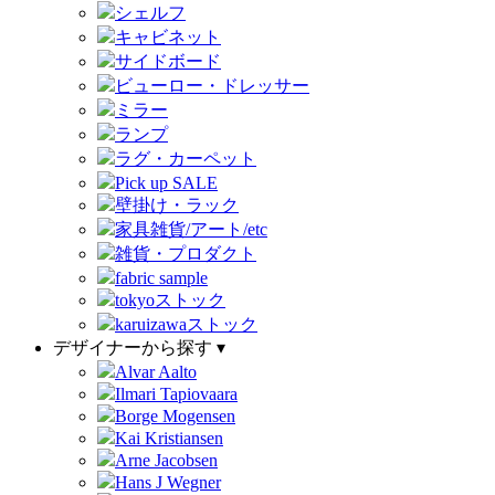
シェルフ
キャビネット
サイドボード
ビューロー・ドレッサー
ミラー
ランプ
ラグ・カーペット
Pick up SALE
壁掛け・ラック
家具雑貨/アート/etc
雑貨・プロダクト
fabric sample
tokyoストック
karuizawaストック
デザイナーから探す ▾
Alvar Aalto
Ilmari Tapiovaara
Borge Mogensen
Kai Kristiansen
Arne Jacobsen
Hans J Wegner