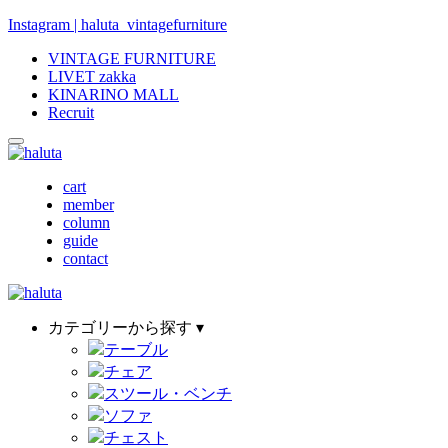
Instagram | haluta_vintagefurniture
VINTAGE FURNITURE
LIVET zakka
KINARINO MALL
Recruit
cart
member
column
guide
contact
カテゴリーから探す ▾
テーブル
チェア
スツール・ベンチ
ソファ
チェスト