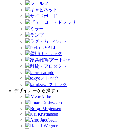
シェルフ
キャビネット
サイドボード
ビューロー・ドレッサー
ミラー
ランプ
ラグ・カーペット
Pick up SALE
壁掛け・ラック
家具雑貨/アート/etc
雑貨・プロダクト
fabric sample
tokyoストック
karuizawaストック
デザイナーから探す ▾
Alvar Aalto
Ilmari Tapiovaara
Borge Mogensen
Kai Kristiansen
Arne Jacobsen
Hans J Wegner