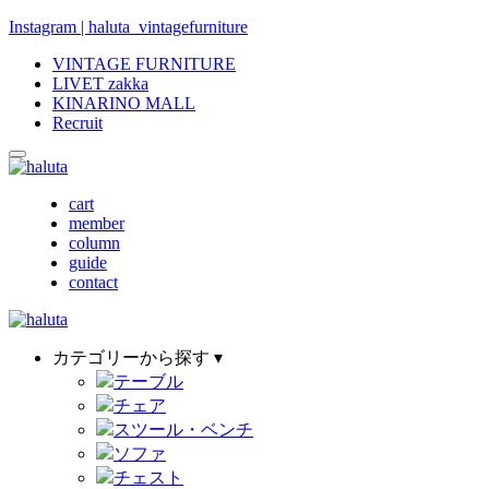
Instagram | haluta_vintagefurniture
VINTAGE FURNITURE
LIVET zakka
KINARINO MALL
Recruit
cart
member
column
guide
contact
カテゴリーから探す ▾
テーブル
チェア
スツール・ベンチ
ソファ
チェスト