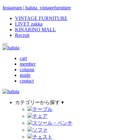
Instagram | haluta_vintagefurniture
VINTAGE FURNITURE
LIVET zakka
KINARINO MALL
Recruit
cart
member
column
guide
contact
カテゴリーから探す ▾
テーブル
チェア
スツール・ベンチ
ソファ
チェスト