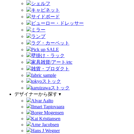
シェルフ
キャビネット
サイドボード
ビューロー・ドレッサー
ミラー
ランプ
ラグ・カーペット
Pick up SALE
壁掛け・ラック
家具雑貨/アート/etc
雑貨・プロダクト
fabric sample
tokyoストック
karuizawaストック
デザイナーから探す ▾
Alvar Aalto
Ilmari Tapiovaara
Borge Mogensen
Kai Kristiansen
Arne Jacobsen
Hans J Wegner