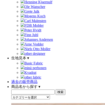
Henning Kjaernulf
Ole Wanscher
Grete Jalk
Mogens Koch
Carl Malmsten
FDB Mobler
Peter Hvidt
Finn Juhl
Johannes Andersen
Arne Vodder
Niels Otto Moller
other designer
生地見本 ▾
Basic Fabric
minä perhonen
Kvadrat
other fabric
過去の販売商品
商品名から探す ▾