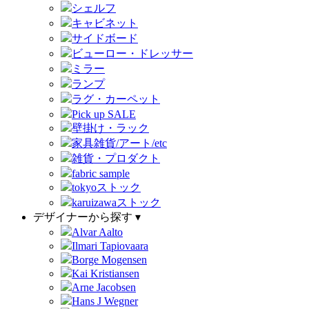
シェルフ
キャビネット
サイドボード
ビューロー・ドレッサー
ミラー
ランプ
ラグ・カーペット
Pick up SALE
壁掛け・ラック
家具雑貨/アート/etc
雑貨・プロダクト
fabric sample
tokyoストック
karuizawaストック
デザイナーから探す ▾
Alvar Aalto
Ilmari Tapiovaara
Borge Mogensen
Kai Kristiansen
Arne Jacobsen
Hans J Wegner