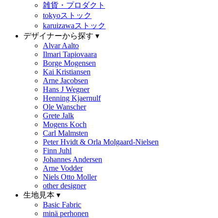
雑貨・プロダクト
tokyoストック
karuizawaストック
デザイナーから探す ▾
Alvar Aalto
Ilmari Tapiovaara
Borge Mogensen
Kai Kristiansen
Arne Jacobsen
Hans J Wegner
Henning Kjaernulf
Ole Wanscher
Grete Jalk
Mogens Koch
Carl Malmsten
Peter Hvidt & Orla Molgaard-Nielsen
Finn Juhl
Johannes Andersen
Arne Vodder
Niels Otto Moller
other designer
生地見本 ▾
Basic Fabric
minä perhonen