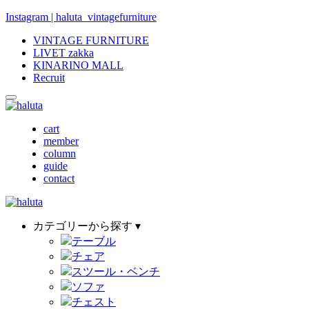
Instagram | haluta_vintagefurniture
VINTAGE FURNITURE
LIVET zakka
KINARINO MALL
Recruit
cart
member
column
guide
contact
カテゴリーから探す ▾
テーブル
チェア
スツール・ベンチ
ソファ
チェスト