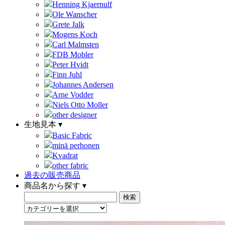
Henning Kjaernulf
Ole Wanscher
Grete Jalk
Mogens Koch
Carl Malmsten
FDB Mobler
Peter Hvidt
Finn Juhl
Johannes Andersen
Arne Vodder
Niels Otto Moller
other designer
生地見本 ▾
Basic Fabric
minä perhonen
Kvadrat
other fabric
過去の販売商品
商品名から探す ▾