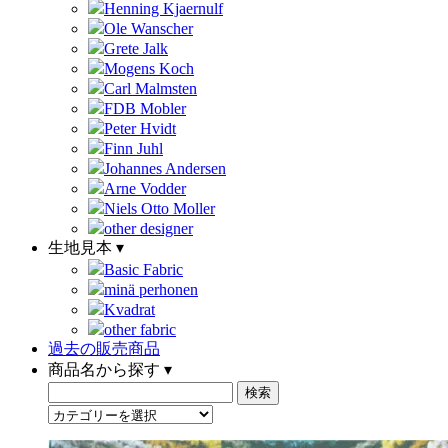
Henning Kjaernulf
Ole Wanscher
Grete Jalk
Mogens Koch
Carl Malmsten
FDB Mobler
Peter Hvidt
Finn Juhl
Johannes Andersen
Arne Vodder
Niels Otto Moller
other designer
生地見本 ▾
Basic Fabric
minä perhonen
Kvadrat
other fabric
過去の販売商品
商品名から探す ▾