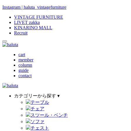
Instagram | haluta_vintagefurniture
VINTAGE FURNITURE
LIVET zakka
KINARINO MALL
Recruit
cart
member
column
guide
contact
カテゴリーから探す ▾
テーブル
チェア
スツール・ベンチ
ソファ
チェスト