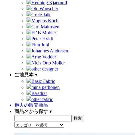
Henning Kjaernulf
Ole Wanscher
Grete Jalk
Mogens Koch
Carl Malmsten
FDB Mobler
Peter Hvidt
Finn Juhl
Johannes Andersen
Arne Vodder
Niels Otto Moller
other designer
生地見本 ▾
Basic Fabric
minä perhonen
Kvadrat
other fabric
過去の販売商品
商品名から探す ▾