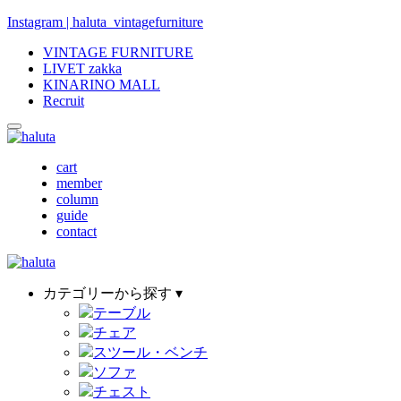
Instagram | haluta_vintagefurniture
VINTAGE FURNITURE
LIVET zakka
KINARINO MALL
Recruit
cart
member
column
guide
contact
カテゴリーから探す ▾
テーブル
チェア
スツール・ベンチ
ソファ
チェスト