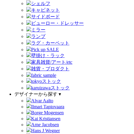
シェルフ
キャビネット
サイドボード
ビューロー・ドレッサー
ミラー
ランプ
ラグ・カーペット
Pick up SALE
壁掛け・ラック
家具雑貨/アート/etc
雑貨・プロダクト
fabric sample
tokyoストック
karuizawaストック
デザイナーから探す ▾
Alvar Aalto
Ilmari Tapiovaara
Borge Mogensen
Kai Kristiansen
Arne Jacobsen
Hans J Wegner