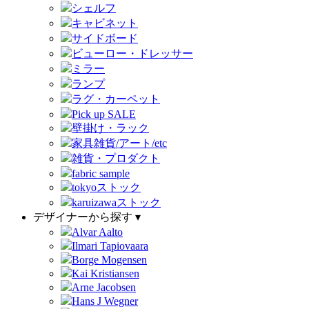
シェルフ
キャビネット
サイドボード
ビューロー・ドレッサー
ミラー
ランプ
ラグ・カーペット
Pick up SALE
壁掛け・ラック
家具雑貨/アート/etc
雑貨・プロダクト
fabric sample
tokyoストック
karuizawaストック
デザイナーから探す ▾
Alvar Aalto
Ilmari Tapiovaara
Borge Mogensen
Kai Kristiansen
Arne Jacobsen
Hans J Wegner