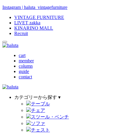
Instagram | haluta_vintagefurniture
VINTAGE FURNITURE
LIVET zakka
KINARINO MALL
Recruit
cart
member
column
guide
contact
カテゴリーから探す ▾
テーブル
チェア
スツール・ベンチ
ソファ
チェスト