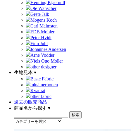
Henning Kjaernulf
Ole Wanscher
Grete Jalk
Mogens Koch
Carl Malmsten
FDB Mobler
Peter Hvidt
Finn Juhl
Johannes Andersen
Arne Vodder
Niels Otto Moller
other designer
生地見本 ▾
Basic Fabric
minä perhonen
Kvadrat
other fabric
過去の販売商品
商品名から探す ▾