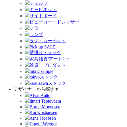
シェルフ
キャビネット
サイドボード
ビューロー・ドレッサー
ミラー
ランプ
ラグ・カーペット
Pick up SALE
壁掛け・ラック
家具雑貨/アート/etc
雑貨・プロダクト
fabric sample
tokyoストック
karuizawaストック
デザイナーから探す ▾
Alvar Aalto
Ilmari Tapiovaara
Borge Mogensen
Kai Kristiansen
Arne Jacobsen
Hans J Wegner