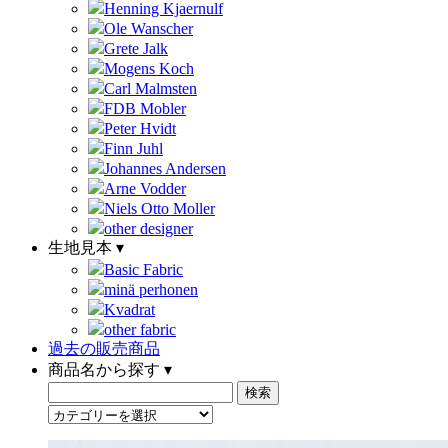
Henning Kjaernulf
Ole Wanscher
Grete Jalk
Mogens Koch
Carl Malmsten
FDB Mobler
Peter Hvidt
Finn Juhl
Johannes Andersen
Arne Vodder
Niels Otto Moller
other designer
生地見本 ▾
Basic Fabric
minä perhonen
Kvadrat
other fabric
過去の販売商品
商品名から探す ▾