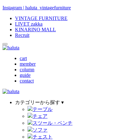
Instagram | haluta_vintagefurniture
VINTAGE FURNITURE
LIVET zakka
KINARINO MALL
Recruit
cart
member
column
guide
contact
カテゴリーから探す ▾
テーブル
チェア
スツール・ベンチ
ソファ
チェスト