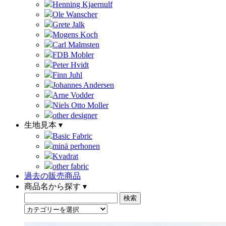
Henning Kjaernulf
Ole Wanscher
Grete Jalk
Mogens Koch
Carl Malmsten
FDB Mobler
Peter Hvidt
Finn Juhl
Johannes Andersen
Arne Vodder
Niels Otto Moller
other designer
生地見本 ▾
Basic Fabric
minä perhonen
Kvadrat
other fabric
過去の販売商品
商品名から探す ▾