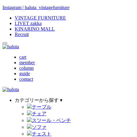
Instagram | haluta_vintagefurniture
VINTAGE FURNITURE
LIVET zakka
KINARINO MALL
Recruit
cart
member
column
guide
contact
カテゴリーから探す ▾
テーブル
チェア
スツール・ベンチ
ソファ
チェスト