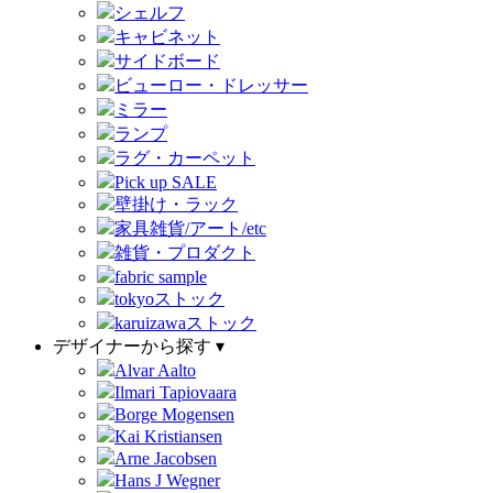
シェルフ
キャビネット
サイドボード
ビューロー・ドレッサー
ミラー
ランプ
ラグ・カーペット
Pick up SALE
壁掛け・ラック
家具雑貨/アート/etc
雑貨・プロダクト
fabric sample
tokyoストック
karuizawaストック
デザイナーから探す ▾
Alvar Aalto
Ilmari Tapiovaara
Borge Mogensen
Kai Kristiansen
Arne Jacobsen
Hans J Wegner