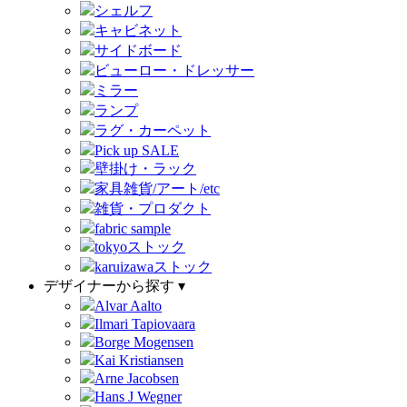
シェルフ
キャビネット
サイドボード
ビューロー・ドレッサー
ミラー
ランプ
ラグ・カーペット
Pick up SALE
壁掛け・ラック
家具雑貨/アート/etc
雑貨・プロダクト
fabric sample
tokyoストック
karuizawaストック
デザイナーから探す ▾
Alvar Aalto
Ilmari Tapiovaara
Borge Mogensen
Kai Kristiansen
Arne Jacobsen
Hans J Wegner