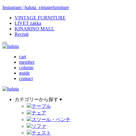
Instagram | haluta_vintagefurniture
VINTAGE FURNITURE
LIVET zakka
KINARINO MALL
Recruit
cart
member
column
guide
contact
カテゴリーから探す ▾
テーブル
チェア
スツール・ベンチ
ソファ
チェスト