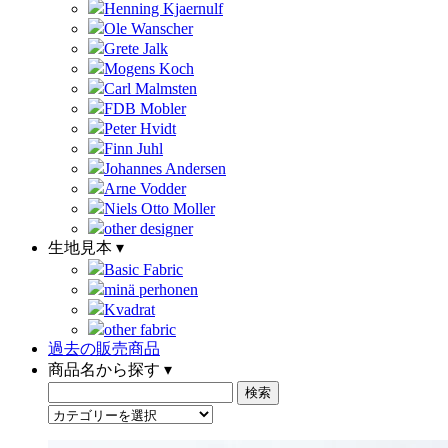
Henning Kjaernulf
Ole Wanscher
Grete Jalk
Mogens Koch
Carl Malmsten
FDB Mobler
Peter Hvidt
Finn Juhl
Johannes Andersen
Arne Vodder
Niels Otto Moller
other designer
生地見本 ▾
Basic Fabric
minä perhonen
Kvadrat
other fabric
過去の販売商品
商品名から探す ▾