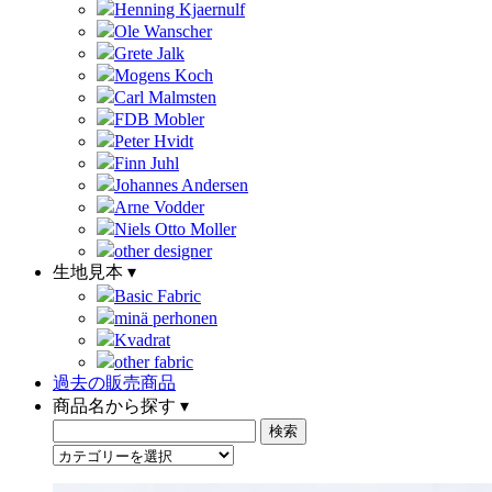
Henning Kjaernulf
Ole Wanscher
Grete Jalk
Mogens Koch
Carl Malmsten
FDB Mobler
Peter Hvidt
Finn Juhl
Johannes Andersen
Arne Vodder
Niels Otto Moller
other designer
生地見本 ▾
Basic Fabric
minä perhonen
Kvadrat
other fabric
過去の販売商品
商品名から探す ▾