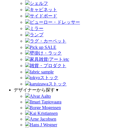
シェルフ
キャビネット
サイドボード
ビューロー・ドレッサー
ミラー
ランプ
ラグ・カーペット
Pick up SALE
壁掛け・ラック
家具雑貨/アート/etc
雑貨・プロダクト
fabric sample
tokyoストック
karuizawaストック
デザイナーから探す ▾
Alvar Aalto
Ilmari Tapiovaara
Borge Mogensen
Kai Kristiansen
Arne Jacobsen
Hans J Wegner