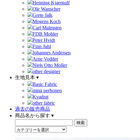
Henning Kjaernulf
Ole Wanscher
Grete Jalk
Mogens Koch
Carl Malmsten
FDB Mobler
Peter Hvidt
Finn Juhl
Johannes Andersen
Arne Vodder
Niels Otto Moller
other designer
生地見本 ▾
Basic Fabric
minä perhonen
Kvadrat
other fabric
過去の販売商品
商品名から探す ▾