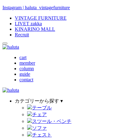
Instagram | haluta_vintagefurniture
VINTAGE FURNITURE
LIVET zakka
KINARINO MALL
Recruit
cart
member
column
guide
contact
カテゴリーから探す ▾
テーブル
チェア
スツール・ベンチ
ソファ
チェスト