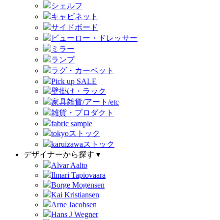
シェルフ
キャビネット
サイドボード
ビューロー・ドレッサー
ミラー
ランプ
ラグ・カーペット
Pick up SALE
壁掛け・ラック
家具雑貨/アート/etc
雑貨・プロダクト
fabric sample
tokyoストック
karuizawaストック
デザイナーから探す ▾
Alvar Aalto
Ilmari Tapiovaara
Borge Mogensen
Kai Kristiansen
Arne Jacobsen
Hans J Wegner