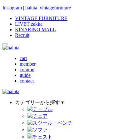
Instagram | haluta_vintagefurniture
VINTAGE FURNITURE
LIVET zakka
KINARINO MALL
Recruit
cart
member
column
guide
contact
カテゴリーから探す ▾
テーブル
チェア
スツール・ベンチ
ソファ
チェスト