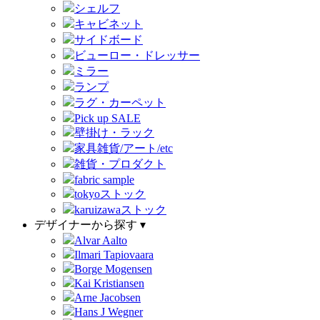
シェルフ
キャビネット
サイドボード
ビューロー・ドレッサー
ミラー
ランプ
ラグ・カーペット
Pick up SALE
壁掛け・ラック
家具雑貨/アート/etc
雑貨・プロダクト
fabric sample
tokyoストック
karuizawaストック
デザイナーから探す ▾
Alvar Aalto
Ilmari Tapiovaara
Borge Mogensen
Kai Kristiansen
Arne Jacobsen
Hans J Wegner