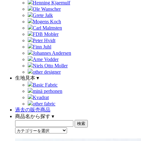
Henning Kjaernulf
Ole Wanscher
Grete Jalk
Mogens Koch
Carl Malmsten
FDB Mobler
Peter Hvidt
Finn Juhl
Johannes Andersen
Arne Vodder
Niels Otto Moller
other designer
生地見本 ▾
Basic Fabric
minä perhonen
Kvadrat
other fabric
過去の販売商品
商品名から探す ▾