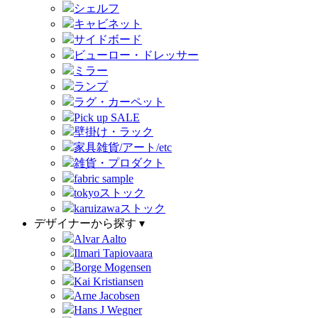
シェルフ
キャビネット
サイドボード
ビューロー・ドレッサー
ミラー
ランプ
ラグ・カーペット
Pick up SALE
壁掛け・ラック
家具雑貨/アート/etc
雑貨・プロダクト
fabric sample
tokyoストック
karuizawaストック
デザイナーから探す ▾
Alvar Aalto
Ilmari Tapiovaara
Borge Mogensen
Kai Kristiansen
Arne Jacobsen
Hans J Wegner