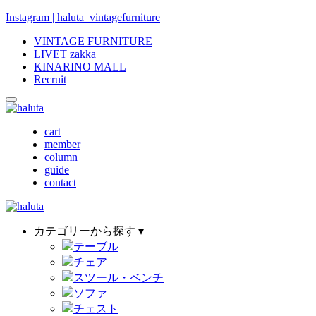
Instagram | haluta_vintagefurniture
VINTAGE FURNITURE
LIVET zakka
KINARINO MALL
Recruit
cart
member
column
guide
contact
カテゴリーから探す ▾
テーブル
チェア
スツール・ベンチ
ソファ
チェスト