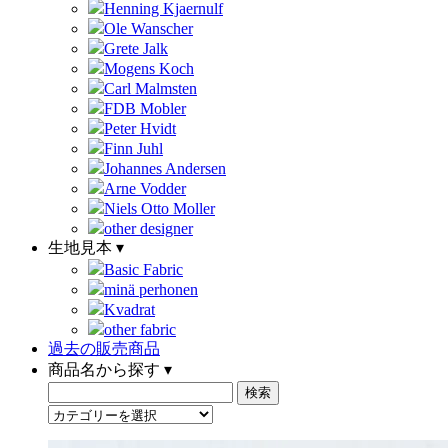
Henning Kjaernulf
Ole Wanscher
Grete Jalk
Mogens Koch
Carl Malmsten
FDB Mobler
Peter Hvidt
Finn Juhl
Johannes Andersen
Arne Vodder
Niels Otto Moller
other designer
生地見本 ▾
Basic Fabric
minä perhonen
Kvadrat
other fabric
過去の販売商品
商品名から探す ▾