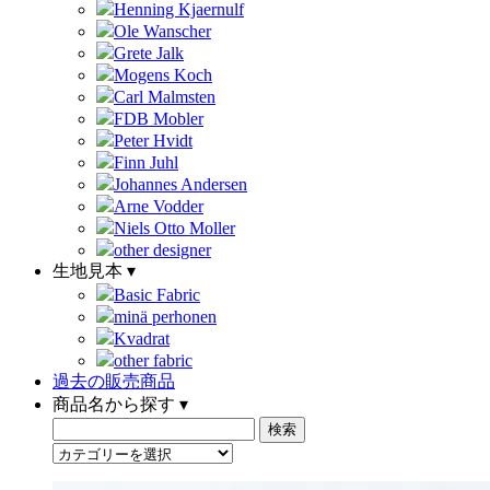
Henning Kjaernulf
Ole Wanscher
Grete Jalk
Mogens Koch
Carl Malmsten
FDB Mobler
Peter Hvidt
Finn Juhl
Johannes Andersen
Arne Vodder
Niels Otto Moller
other designer
生地見本 ▾
Basic Fabric
minä perhonen
Kvadrat
other fabric
過去の販売商品
商品名から探す ▾