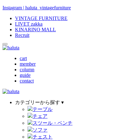
Instagram | haluta_vintagefurniture
VINTAGE FURNITURE
LIVET zakka
KINARINO MALL
Recruit
cart
member
column
guide
contact
カテゴリーから探す ▾
テーブル
チェア
スツール・ベンチ
ソファ
チェスト