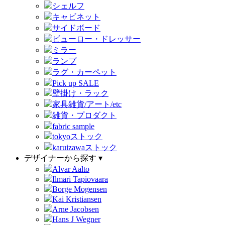
シェルフ
キャビネット
サイドボード
ビューロー・ドレッサー
ミラー
ランプ
ラグ・カーペット
Pick up SALE
壁掛け・ラック
家具雑貨/アート/etc
雑貨・プロダクト
fabric sample
tokyoストック
karuizawaストック
デザイナーから探す ▾
Alvar Aalto
Ilmari Tapiovaara
Borge Mogensen
Kai Kristiansen
Arne Jacobsen
Hans J Wegner