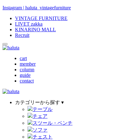
Instagram | haluta_vintagefurniture
VINTAGE FURNITURE
LIVET zakka
KINARINO MALL
Recruit
cart
member
column
guide
contact
カテゴリーから探す ▾
テーブル
チェア
スツール・ベンチ
ソファ
チェスト