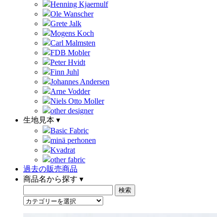
Henning Kjaernulf
Ole Wanscher
Grete Jalk
Mogens Koch
Carl Malmsten
FDB Mobler
Peter Hvidt
Finn Juhl
Johannes Andersen
Arne Vodder
Niels Otto Moller
other designer
生地見本 ▾
Basic Fabric
minä perhonen
Kvadrat
other fabric
過去の販売商品
商品名から探す ▾