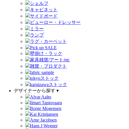
シェルフ
キャビネット
サイドボード
ビューロー・ドレッサー
ミラー
ランプ
ラグ・カーペット
Pick up SALE
壁掛け・ラック
家具雑貨/アート/etc
雑貨・プロダクト
fabric sample
tokyoストック
karuizawaストック
デザイナーから探す ▾
Alvar Aalto
Ilmari Tapiovaara
Borge Mogensen
Kai Kristiansen
Arne Jacobsen
Hans J Wegner