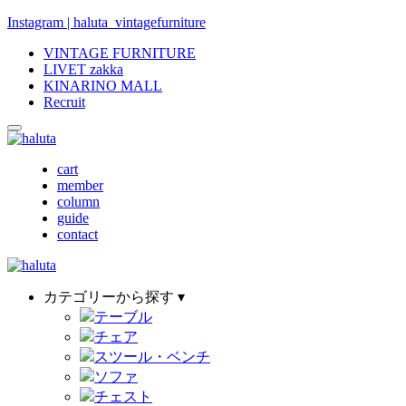
Instagram | haluta_vintagefurniture
VINTAGE FURNITURE
LIVET zakka
KINARINO MALL
Recruit
cart
member
column
guide
contact
カテゴリーから探す ▾
テーブル
チェア
スツール・ベンチ
ソファ
チェスト