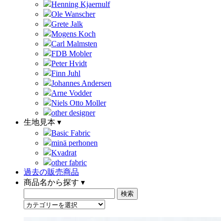
Henning Kjaernulf
Ole Wanscher
Grete Jalk
Mogens Koch
Carl Malmsten
FDB Mobler
Peter Hvidt
Finn Juhl
Johannes Andersen
Arne Vodder
Niels Otto Moller
other designer
生地見本 ▾
Basic Fabric
minä perhonen
Kvadrat
other fabric
過去の販売商品
商品名から探す ▾