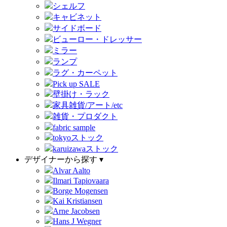
シェルフ
キャビネット
サイドボード
ビューロー・ドレッサー
ミラー
ランプ
ラグ・カーペット
Pick up SALE
壁掛け・ラック
家具雑貨/アート/etc
雑貨・プロダクト
fabric sample
tokyoストック
karuizawaストック
デザイナーから探す ▾
Alvar Aalto
Ilmari Tapiovaara
Borge Mogensen
Kai Kristiansen
Arne Jacobsen
Hans J Wegner