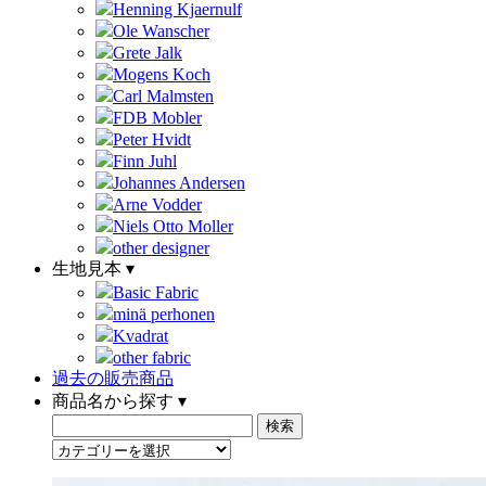
Henning Kjaernulf
Ole Wanscher
Grete Jalk
Mogens Koch
Carl Malmsten
FDB Mobler
Peter Hvidt
Finn Juhl
Johannes Andersen
Arne Vodder
Niels Otto Moller
other designer
生地見本 ▾
Basic Fabric
minä perhonen
Kvadrat
other fabric
過去の販売商品
商品名から探す ▾