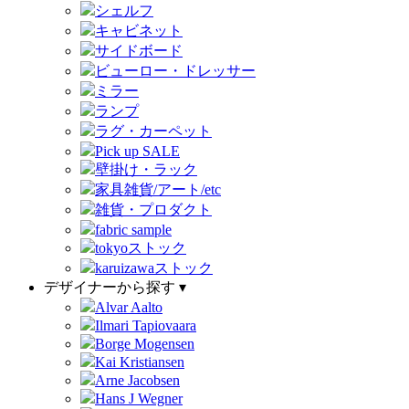
シェルフ
キャビネット
サイドボード
ビューロー・ドレッサー
ミラー
ランプ
ラグ・カーペット
Pick up SALE
壁掛け・ラック
家具雑貨/アート/etc
雑貨・プロダクト
fabric sample
tokyoストック
karuizawaストック
デザイナーから探す ▾
Alvar Aalto
Ilmari Tapiovaara
Borge Mogensen
Kai Kristiansen
Arne Jacobsen
Hans J Wegner