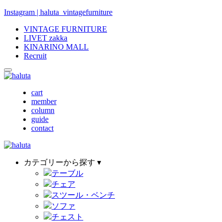
Instagram | haluta_vintagefurniture
VINTAGE FURNITURE
LIVET zakka
KINARINO MALL
Recruit
cart
member
column
guide
contact
カテゴリーから探す ▾
テーブル
チェア
スツール・ベンチ
ソファ
チェスト