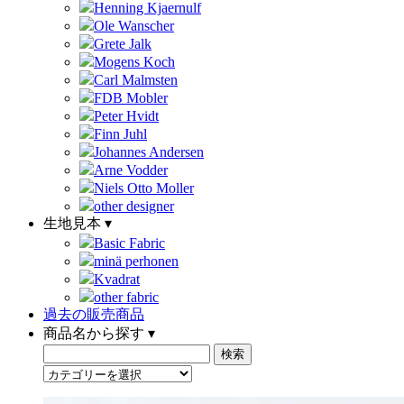
Henning Kjaernulf
Ole Wanscher
Grete Jalk
Mogens Koch
Carl Malmsten
FDB Mobler
Peter Hvidt
Finn Juhl
Johannes Andersen
Arne Vodder
Niels Otto Moller
other designer
生地見本 ▾
Basic Fabric
minä perhonen
Kvadrat
other fabric
過去の販売商品
商品名から探す ▾