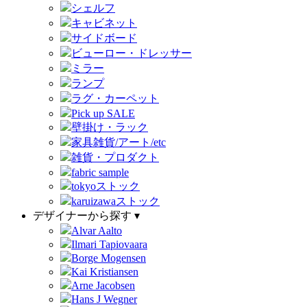
シェルフ
キャビネット
サイドボード
ビューロー・ドレッサー
ミラー
ランプ
ラグ・カーペット
Pick up SALE
壁掛け・ラック
家具雑貨/アート/etc
雑貨・プロダクト
fabric sample
tokyoストック
karuizawaストック
デザイナーから探す ▾
Alvar Aalto
Ilmari Tapiovaara
Borge Mogensen
Kai Kristiansen
Arne Jacobsen
Hans J Wegner