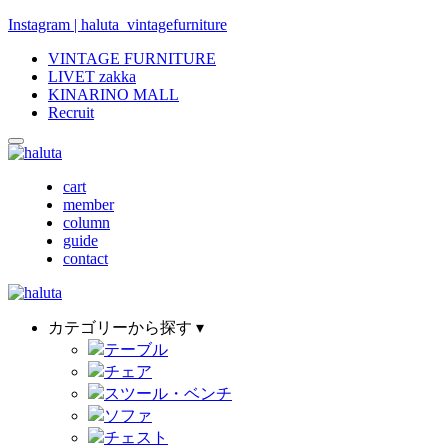
Instagram | haluta_vintagefurniture
VINTAGE FURNITURE
LIVET zakka
KINARINO MALL
Recruit
cart
member
column
guide
contact
カテゴリーから探す ▾
テーブル
チェア
スツール・ベンチ
ソファ
チェスト