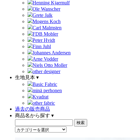
Henning Kjaernulf
Ole Wanscher
Grete Jalk
Mogens Koch
Carl Malmsten
FDB Mobler
Peter Hvidt
Finn Juhl
Johannes Andersen
Arne Vodder
Niels Otto Moller
other designer
生地見本 ▾
Basic Fabric
minä perhonen
Kvadrat
other fabric
過去の販売商品
商品名から探す ▾