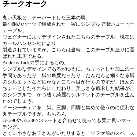
チークオーク
丸い天板と、テーパードした三本の脚。
最小限のパーツで構成された、実にシンプルで潔いコーヒー
テーブル。
ウェグナーによりデザインされたこちらのテーブル、現在は
カールハンセン社により
製造されていますが、こちらは当時、このテーブル造りに選
ばれた工房である、
Andreas Tuckの手によるもの。
シンプルなデザインであるがゆえに、ちょっとした加工の一
手間であったり、脚の角度だったり、だんだんと細くなる脚
のシルエットなど細かなところへ目が行くのですが、ほんの
ちょっとしたそれらにこだわり、美しさを追求した結果がこ
のシンプルで、かつ凄く綺麗なシルエットのテーブルを生ん
だのでしょう。
イージーチェアを二脚、三脚、四脚と集めて使うのに便利な
丸テーブルですが、もちろん
GE290やGE236の3シートと合わせて使っても実に良いマッ
チング。
とくに小さなお子さんがいたりすると、ソファ前のスペース