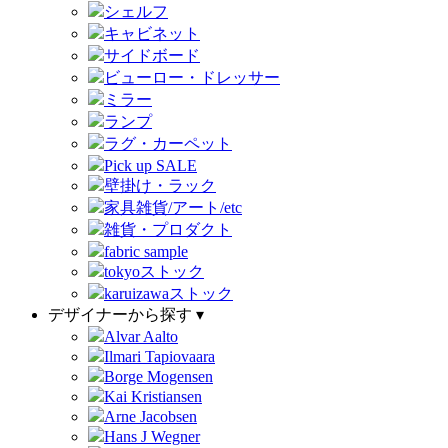
シェルフ
キャビネット
サイドボード
ビューロー・ドレッサー
ミラー
ランプ
ラグ・カーペット
Pick up SALE
壁掛け・ラック
家具雑貨/アート/etc
雑貨・プロダクト
fabric sample
tokyoストック
karuizawaストック
デザイナーから探す ▾
Alvar Aalto
Ilmari Tapiovaara
Borge Mogensen
Kai Kristiansen
Arne Jacobsen
Hans J Wegner