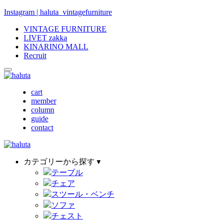
Instagram | haluta_vintagefurniture
VINTAGE FURNITURE
LIVET zakka
KINARINO MALL
Recruit
cart
member
column
guide
contact
カテゴリーから探す ▾
テーブル
チェア
スツール・ベンチ
ソファ
チェスト