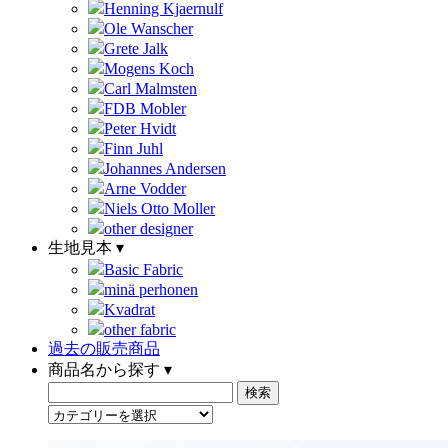
Henning Kjaernulf
Ole Wanscher
Grete Jalk
Mogens Koch
Carl Malmsten
FDB Mobler
Peter Hvidt
Finn Juhl
Johannes Andersen
Arne Vodder
Niels Otto Moller
other designer
生地見本 ▾
Basic Fabric
minä perhonen
Kvadrat
other fabric
過去の販売商品
商品名から探す ▾