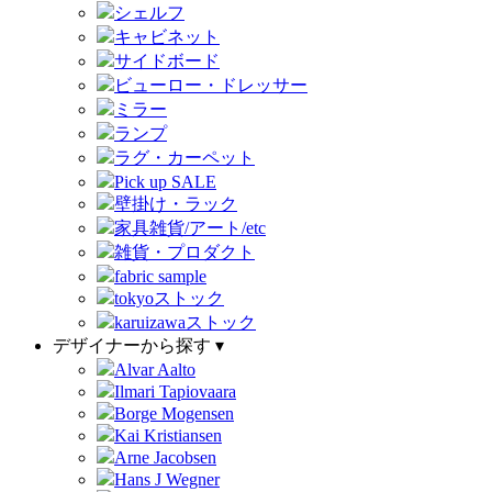
シェルフ
キャビネット
サイドボード
ビューロー・ドレッサー
ミラー
ランプ
ラグ・カーペット
Pick up SALE
壁掛け・ラック
家具雑貨/アート/etc
雑貨・プロダクト
fabric sample
tokyoストック
karuizawaストック
デザイナーから探す ▾
Alvar Aalto
Ilmari Tapiovaara
Borge Mogensen
Kai Kristiansen
Arne Jacobsen
Hans J Wegner