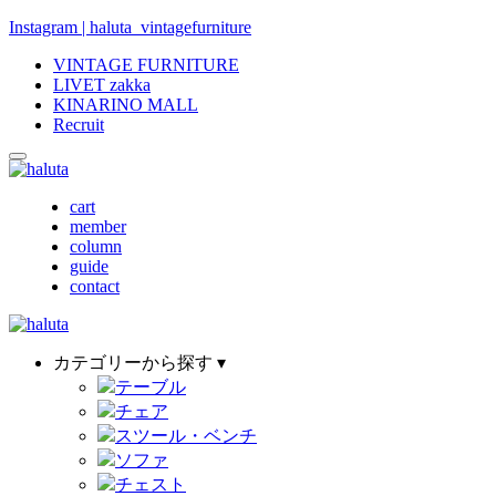
Instagram | haluta_vintagefurniture
VINTAGE FURNITURE
LIVET zakka
KINARINO MALL
Recruit
cart
member
column
guide
contact
カテゴリーから探す ▾
テーブル
チェア
スツール・ベンチ
ソファ
チェスト