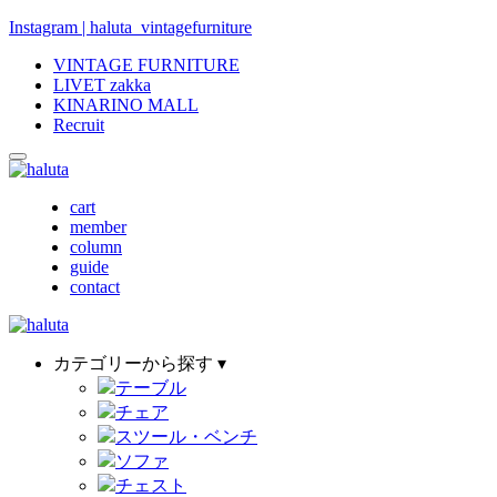
Instagram | haluta_vintagefurniture
VINTAGE FURNITURE
LIVET zakka
KINARINO MALL
Recruit
cart
member
column
guide
contact
カテゴリーから探す ▾
テーブル
チェア
スツール・ベンチ
ソファ
チェスト