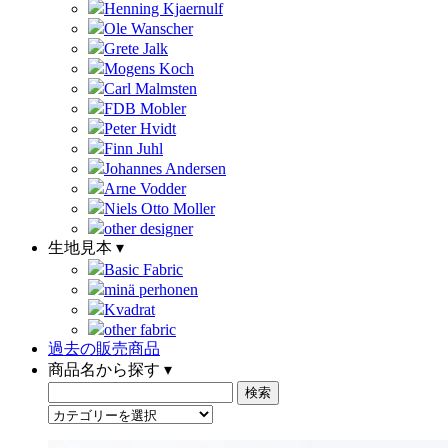
Henning Kjaernulf
Ole Wanscher
Grete Jalk
Mogens Koch
Carl Malmsten
FDB Mobler
Peter Hvidt
Finn Juhl
Johannes Andersen
Arne Vodder
Niels Otto Moller
other designer
生地見本 ▾
Basic Fabric
minä perhonen
Kvadrat
other fabric
過去の販売商品
商品名から探す ▾