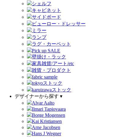
シェルフ
キャビネット
サイドボード
ビューロー・ドレッサー
ミラー
ランプ
ラグ・カーペット
Pick up SALE
壁掛け・ラック
家具雑貨/アート/etc
雑貨・プロダクト
fabric sample
tokyoストック
karuizawaストック
デザイナーから探す ▾
Alvar Aalto
Ilmari Tapiovaara
Borge Mogensen
Kai Kristiansen
Arne Jacobsen
Hans J Wegner