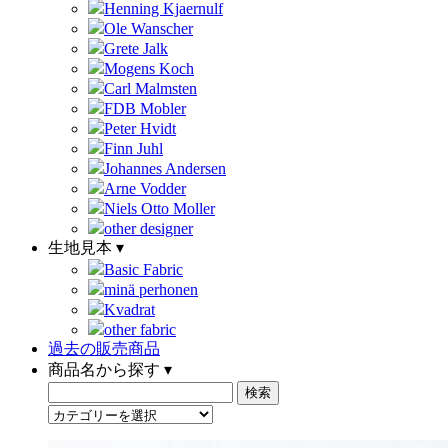
Henning Kjaernulf
Ole Wanscher
Grete Jalk
Mogens Koch
Carl Malmsten
FDB Mobler
Peter Hvidt
Finn Juhl
Johannes Andersen
Arne Vodder
Niels Otto Moller
other designer
生地見本 ▾
Basic Fabric
minä perhonen
Kvadrat
other fabric
過去の販売商品
商品名から探す ▾