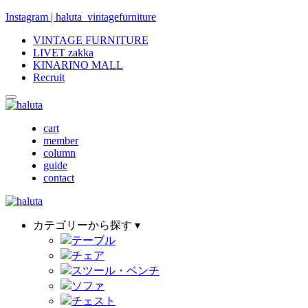
Instagram | haluta_vintagefurniture
VINTAGE FURNITURE
LIVET zakka
KINARINO MALL
Recruit
cart
member
column
guide
contact
カテゴリーから探す ▾
テーブル
チェア
スツール・ベンチ
ソファ
チェスト