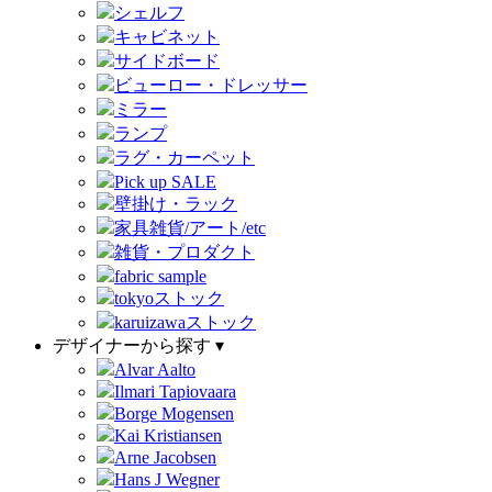
シェルフ
キャビネット
サイドボード
ビューロー・ドレッサー
ミラー
ランプ
ラグ・カーペット
Pick up SALE
壁掛け・ラック
家具雑貨/アート/etc
雑貨・プロダクト
fabric sample
tokyoストック
karuizawaストック
デザイナーから探す ▾
Alvar Aalto
Ilmari Tapiovaara
Borge Mogensen
Kai Kristiansen
Arne Jacobsen
Hans J Wegner