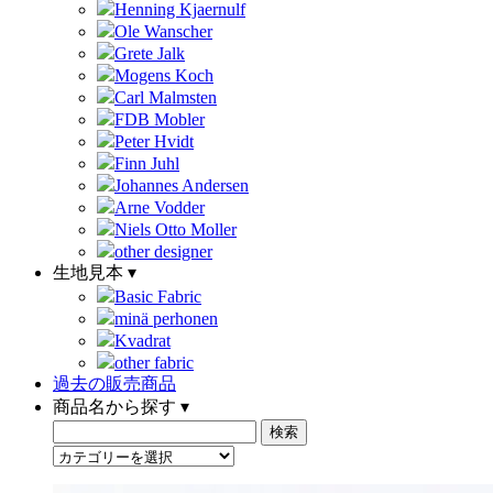
Henning Kjaernulf
Ole Wanscher
Grete Jalk
Mogens Koch
Carl Malmsten
FDB Mobler
Peter Hvidt
Finn Juhl
Johannes Andersen
Arne Vodder
Niels Otto Moller
other designer
生地見本 ▾
Basic Fabric
minä perhonen
Kvadrat
other fabric
過去の販売商品
商品名から探す ▾