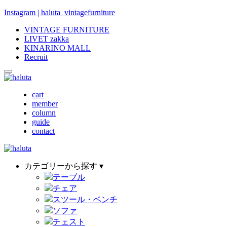
Instagram | haluta_vintagefurniture
VINTAGE FURNITURE
LIVET zakka
KINARINO MALL
Recruit
cart
member
column
guide
contact
カテゴリーから探す ▾
テーブル
チェア
スツール・ベンチ
ソファ
チェスト