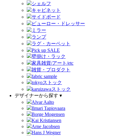
シェルフ
キャビネット
サイドボード
ビューロー・ドレッサー
ミラー
ランプ
ラグ・カーペット
Pick up SALE
壁掛け・ラック
家具雑貨/アート/etc
雑貨・プロダクト
fabric sample
tokyoストック
karuizawaストック
デザイナーから探す ▾
Alvar Aalto
Ilmari Tapiovaara
Borge Mogensen
Kai Kristiansen
Arne Jacobsen
Hans J Wegner