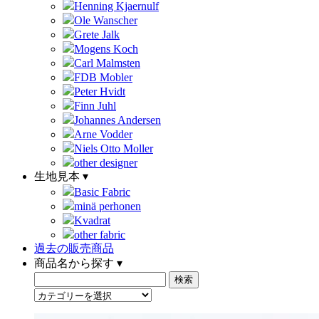
Henning Kjaernulf
Ole Wanscher
Grete Jalk
Mogens Koch
Carl Malmsten
FDB Mobler
Peter Hvidt
Finn Juhl
Johannes Andersen
Arne Vodder
Niels Otto Moller
other designer
生地見本 ▾
Basic Fabric
minä perhonen
Kvadrat
other fabric
過去の販売商品
商品名から探す ▾