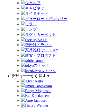
シェルフ
キャビネット
サイドボード
ビューロー・ドレッサー
ミラー
ランプ
ラグ・カーペット
Pick up SALE
壁掛け・ラック
家具雑貨/アート/etc
雑貨・プロダクト
fabric sample
tokyoストック
karuizawaストック
デザイナーから探す ▾
Alvar Aalto
Ilmari Tapiovaara
Borge Mogensen
Kai Kristiansen
Arne Jacobsen
Hans J Wegner