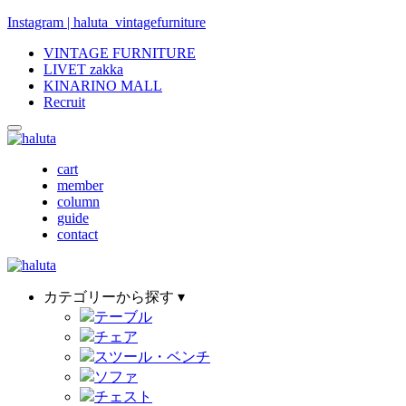
Instagram | haluta_vintagefurniture
VINTAGE FURNITURE
LIVET zakka
KINARINO MALL
Recruit
cart
member
column
guide
contact
カテゴリーから探す ▾
テーブル
チェア
スツール・ベンチ
ソファ
チェスト