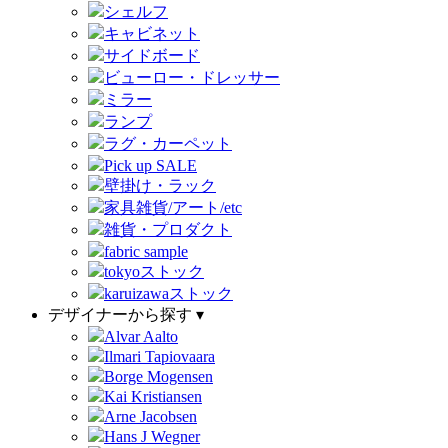
シェルフ
キャビネット
サイドボード
ビューロー・ドレッサー
ミラー
ランプ
ラグ・カーペット
Pick up SALE
壁掛け・ラック
家具雑貨/アート/etc
雑貨・プロダクト
fabric sample
tokyoストック
karuizawaストック
デザイナーから探す ▾
Alvar Aalto
Ilmari Tapiovaara
Borge Mogensen
Kai Kristiansen
Arne Jacobsen
Hans J Wegner