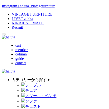
Instagram | haluta_vintagefurniture
VINTAGE FURNITURE
LIVET zakka
KINARINO MALL
Recruit
cart
member
column
guide
contact
カテゴリーから探す ▾
テーブル
チェア
スツール・ベンチ
ソファ
チェスト