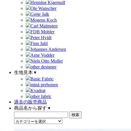
Henning Kjaernulf
Ole Wanscher
Grete Jalk
Mogens Koch
Carl Malmsten
FDB Mobler
Peter Hvidt
Finn Juhl
Johannes Andersen
Arne Vodder
Niels Otto Moller
other designer
生地見本 ▾
Basic Fabric
minä perhonen
Kvadrat
other fabric
過去の販売商品
商品名から探す ▾