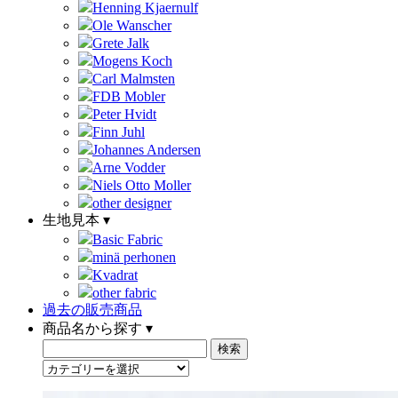
Henning Kjaernulf
Ole Wanscher
Grete Jalk
Mogens Koch
Carl Malmsten
FDB Mobler
Peter Hvidt
Finn Juhl
Johannes Andersen
Arne Vodder
Niels Otto Moller
other designer
生地見本 ▾
Basic Fabric
minä perhonen
Kvadrat
other fabric
過去の販売商品
商品名から探す ▾