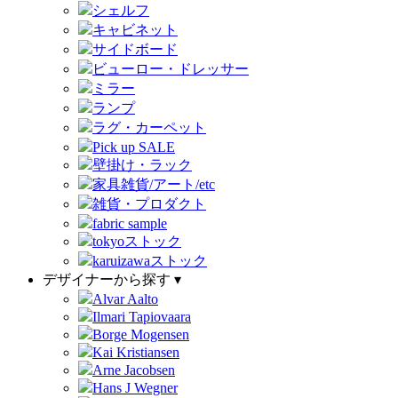
シェルフ
キャビネット
サイドボード
ビューロー・ドレッサー
ミラー
ランプ
ラグ・カーペット
Pick up SALE
壁掛け・ラック
家具雑貨/アート/etc
雑貨・プロダクト
fabric sample
tokyoストック
karuizawaストック
デザイナーから探す ▾
Alvar Aalto
Ilmari Tapiovaara
Borge Mogensen
Kai Kristiansen
Arne Jacobsen
Hans J Wegner