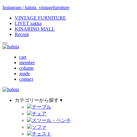
Instagram | haluta_vintagefurniture
VINTAGE FURNITURE
LIVET zakka
KINARINO MALL
Recruit
cart
member
column
guide
contact
カテゴリーから探す ▾
テーブル
チェア
スツール・ベンチ
ソファ
チェスト