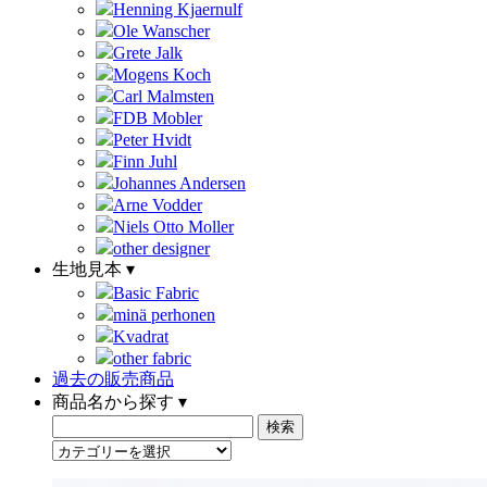
Henning Kjaernulf
Ole Wanscher
Grete Jalk
Mogens Koch
Carl Malmsten
FDB Mobler
Peter Hvidt
Finn Juhl
Johannes Andersen
Arne Vodder
Niels Otto Moller
other designer
生地見本 ▾
Basic Fabric
minä perhonen
Kvadrat
other fabric
過去の販売商品
商品名から探す ▾