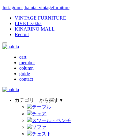
Instagram | haluta_vintagefurniture
VINTAGE FURNITURE
LIVET zakka
KINARINO MALL
Recruit
cart
member
column
guide
contact
カテゴリーから探す ▾
テーブル
チェア
スツール・ベンチ
ソファ
チェスト