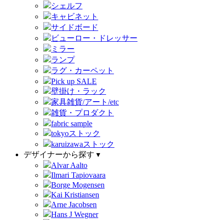
シェルフ
キャビネット
サイドボード
ビューロー・ドレッサー
ミラー
ランプ
ラグ・カーペット
Pick up SALE
壁掛け・ラック
家具雑貨/アート/etc
雑貨・プロダクト
fabric sample
tokyoストック
karuizawaストック
デザイナーから探す ▾
Alvar Aalto
Ilmari Tapiovaara
Borge Mogensen
Kai Kristiansen
Arne Jacobsen
Hans J Wegner