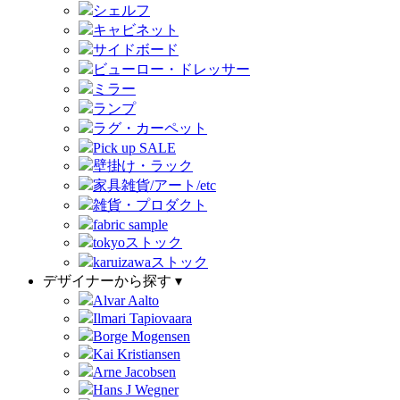
シェルフ
キャビネット
サイドボード
ビューロー・ドレッサー
ミラー
ランプ
ラグ・カーペット
Pick up SALE
壁掛け・ラック
家具雑貨/アート/etc
雑貨・プロダクト
fabric sample
tokyoストック
karuizawaストック
デザイナーから探す ▾
Alvar Aalto
Ilmari Tapiovaara
Borge Mogensen
Kai Kristiansen
Arne Jacobsen
Hans J Wegner