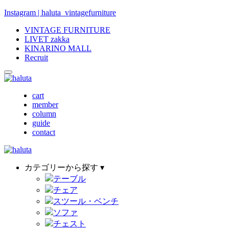
Instagram | haluta_vintagefurniture
VINTAGE FURNITURE
LIVET zakka
KINARINO MALL
Recruit
cart
member
column
guide
contact
カテゴリーから探す ▾
テーブル
チェア
スツール・ベンチ
ソファ
チェスト