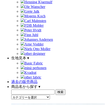
Henning Kjaernulf
Ole Wanscher
Grete Jalk
Mogens Koch
Carl Malmsten
FDB Mobler
Peter Hvidt
Finn Juhl
Johannes Andersen
Arne Vodder
Niels Otto Moller
other designer
生地見本 ▾
Basic Fabric
minä perhonen
Kvadrat
other fabric
過去の販売商品
商品名から探す ▾