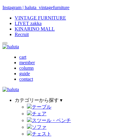
Instagram | haluta_vintagefurniture
VINTAGE FURNITURE
LIVET zakka
KINARINO MALL
Recruit
cart
member
column
guide
contact
カテゴリーから探す ▾
テーブル
チェア
スツール・ベンチ
ソファ
チェスト