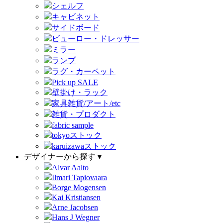
シェルフ
キャビネット
サイドボード
ビューロー・ドレッサー
ミラー
ランプ
ラグ・カーペット
Pick up SALE
壁掛け・ラック
家具雑貨/アート/etc
雑貨・プロダクト
fabric sample
tokyoストック
karuizawaストック
デザイナーから探す ▾
Alvar Aalto
Ilmari Tapiovaara
Borge Mogensen
Kai Kristiansen
Arne Jacobsen
Hans J Wegner