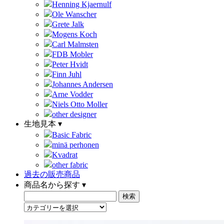
Henning Kjaernulf
Ole Wanscher
Grete Jalk
Mogens Koch
Carl Malmsten
FDB Mobler
Peter Hvidt
Finn Juhl
Johannes Andersen
Arne Vodder
Niels Otto Moller
other designer
生地見本 ▾
Basic Fabric
minä perhonen
Kvadrat
other fabric
過去の販売商品
商品名から探す ▾