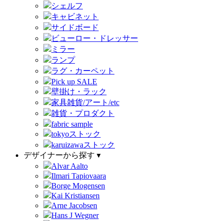
シェルフ
キャビネット
サイドボード
ビューロー・ドレッサー
ミラー
ランプ
ラグ・カーペット
Pick up SALE
壁掛け・ラック
家具雑貨/アート/etc
雑貨・プロダクト
fabric sample
tokyoストック
karuizawaストック
デザイナーから探す ▾
Alvar Aalto
Ilmari Tapiovaara
Borge Mogensen
Kai Kristiansen
Arne Jacobsen
Hans J Wegner