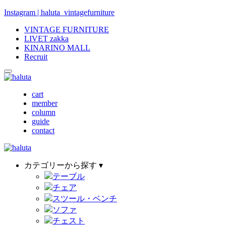
Instagram | haluta_vintagefurniture
VINTAGE FURNITURE
LIVET zakka
KINARINO MALL
Recruit
cart
member
column
guide
contact
カテゴリーから探す ▾
テーブル
チェア
スツール・ベンチ
ソファ
チェスト