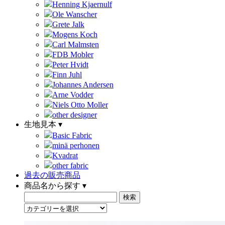
Henning Kjaernulf
Ole Wanscher
Grete Jalk
Mogens Koch
Carl Malmsten
FDB Mobler
Peter Hvidt
Finn Juhl
Johannes Andersen
Arne Vodder
Niels Otto Moller
other designer
生地見本 ▾
Basic Fabric
minä perhonen
Kvadrat
other fabric
過去の販売商品
商品名から探す ▾