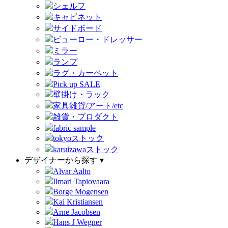
シェルフ
キャビネット
サイドボード
ビューロー・ドレッサー
ミラー
ランプ
ラグ・カーペット
Pick up SALE
壁掛け・ラック
家具雑貨/アート/etc
雑貨・プロダクト
fabric sample
tokyoストック
karuizawaストック
デザイナーから探す ▾
Alvar Aalto
Ilmari Tapiovaara
Borge Mogensen
Kai Kristiansen
Arne Jacobsen
Hans J Wegner