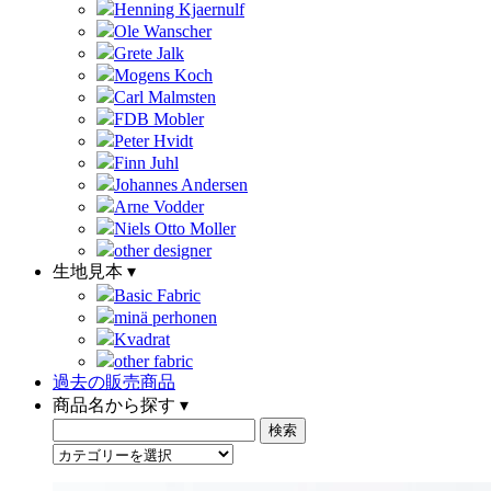
Henning Kjaernulf
Ole Wanscher
Grete Jalk
Mogens Koch
Carl Malmsten
FDB Mobler
Peter Hvidt
Finn Juhl
Johannes Andersen
Arne Vodder
Niels Otto Moller
other designer
生地見本 ▾
Basic Fabric
minä perhonen
Kvadrat
other fabric
過去の販売商品
商品名から探す ▾