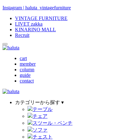
Instagram | haluta_vintagefurniture
VINTAGE FURNITURE
LIVET zakka
KINARINO MALL
Recruit
cart
member
column
guide
contact
カテゴリーから探す ▾
テーブル
チェア
スツール・ベンチ
ソファ
チェスト