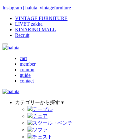
Instagram | haluta_vintagefurniture
VINTAGE FURNITURE
LIVET zakka
KINARINO MALL
Recruit
cart
member
column
guide
contact
カテゴリーから探す ▾
テーブル
チェア
スツール・ベンチ
ソファ
チェスト