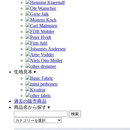
Henning Kjaernulf
Ole Wanscher
Grete Jalk
Mogens Koch
Carl Malmsten
FDB Mobler
Peter Hvidt
Finn Juhl
Johannes Andersen
Arne Vodder
Niels Otto Moller
other designer
生地見本 ▾
Basic Fabric
minä perhonen
Kvadrat
other fabric
過去の販売商品
商品名から探す ▾