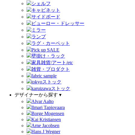
シェルフ
キャビネット
サイドボード
ビューロー・ドレッサー
ミラー
ランプ
ラグ・カーペット
Pick up SALE
壁掛け・ラック
家具雑貨/アート/etc
雑貨・プロダクト
fabric sample
tokyoストック
karuizawaストック
デザイナーから探す ▾
Alvar Aalto
Ilmari Tapiovaara
Borge Mogensen
Kai Kristiansen
Arne Jacobsen
Hans J Wegner