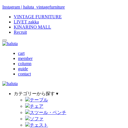
Instagram | haluta_vintagefurniture
VINTAGE FURNITURE
LIVET zakka
KINARINO MALL
Recruit
cart
member
column
guide
contact
カテゴリーから探す ▾
テーブル
チェア
スツール・ベンチ
ソファ
チェスト