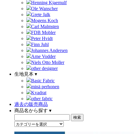
Henning Kjaernulf
Ole Wanscher
Grete Jalk
Mogens Koch
Carl Malmsten
FDB Mobler
Peter Hvidt
Finn Juhl
Johannes Andersen
Arne Vodder
Niels Otto Moller
other designer
生地見本 ▾
Basic Fabric
minä perhonen
Kvadrat
other fabric
過去の販売商品
商品名から探す ▾