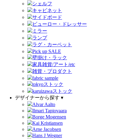
シェルフ
キャビネット
サイドボード
ビューロー・ドレッサー
ミラー
ランプ
ラグ・カーペット
Pick up SALE
壁掛け・ラック
家具雑貨/アート/etc
雑貨・プロダクト
fabric sample
tokyoストック
karuizawaストック
デザイナーから探す ▾
Alvar Aalto
Ilmari Tapiovaara
Borge Mogensen
Kai Kristiansen
Arne Jacobsen
Hans J Wegner