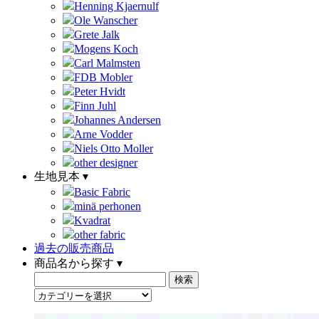
Henning Kjaernulf
Ole Wanscher
Grete Jalk
Mogens Koch
Carl Malmsten
FDB Mobler
Peter Hvidt
Finn Juhl
Johannes Andersen
Arne Vodder
Niels Otto Moller
other designer
生地見本 ▾
Basic Fabric
minä perhonen
Kvadrat
other fabric
過去の販売商品
商品名から探す ▾