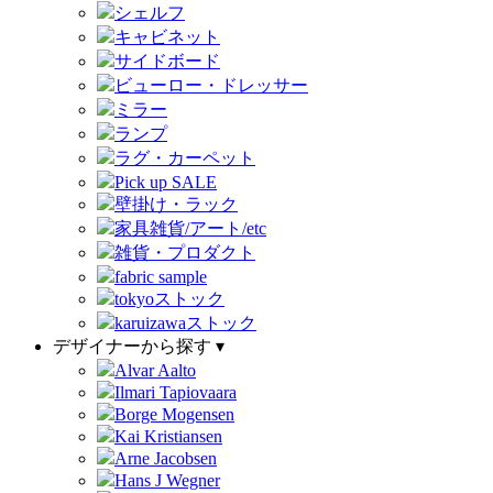
シェルフ
キャビネット
サイドボード
ビューロー・ドレッサー
ミラー
ランプ
ラグ・カーペット
Pick up SALE
壁掛け・ラック
家具雑貨/アート/etc
雑貨・プロダクト
fabric sample
tokyoストック
karuizawaストック
デザイナーから探す ▾
Alvar Aalto
Ilmari Tapiovaara
Borge Mogensen
Kai Kristiansen
Arne Jacobsen
Hans J Wegner