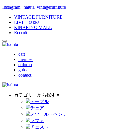
Instagram | haluta_vintagefurniture
VINTAGE FURNITURE
LIVET zakka
KINARINO MALL
Recruit
cart
member
column
guide
contact
カテゴリーから探す ▾
テーブル
チェア
スツール・ベンチ
ソファ
チェスト