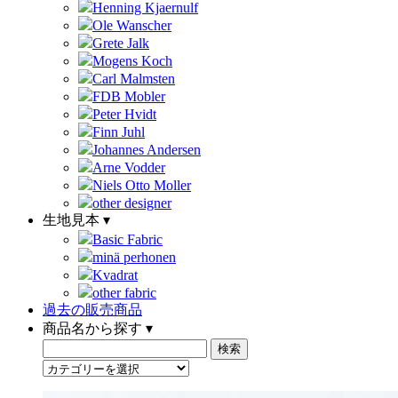
Henning Kjaernulf
Ole Wanscher
Grete Jalk
Mogens Koch
Carl Malmsten
FDB Mobler
Peter Hvidt
Finn Juhl
Johannes Andersen
Arne Vodder
Niels Otto Moller
other designer
生地見本 ▾
Basic Fabric
minä perhonen
Kvadrat
other fabric
過去の販売商品
商品名から探す ▾