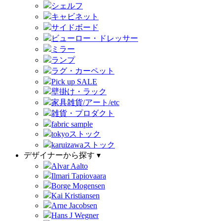
シェルフ
キャビネット
サイドボード
ビューロー・ドレッサー
ミラー
ランプ
ラグ・カーペット
Pick up SALE
壁掛け・ラック
家具雑貨/アート/etc
雑貨・プロダクト
fabric sample
tokyoストック
karuizawaストック
デザイナーから探す ▾
Alvar Aalto
Ilmari Tapiovaara
Borge Mogensen
Kai Kristiansen
Arne Jacobsen
Hans J Wegner