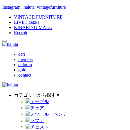
Instagram | haluta_vintagefurniture
VINTAGE FURNITURE
LIVET zakka
KINARINO MALL
Recruit
cart
member
column
guide
contact
カテゴリーから探す ▾
テーブル
チェア
スツール・ベンチ
ソファ
チェスト