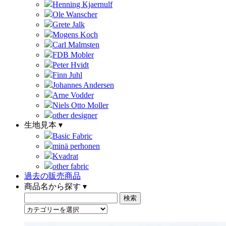
Henning Kjaernulf
Ole Wanscher
Grete Jalk
Mogens Koch
Carl Malmsten
FDB Mobler
Peter Hvidt
Finn Juhl
Johannes Andersen
Arne Vodder
Niels Otto Moller
other designer
生地見本 ▾
Basic Fabric
minä perhonen
Kvadrat
other fabric
過去の販売商品
商品名から探す ▾