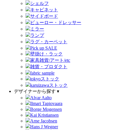
シェルフ
キャビネット
サイドボード
ビューロー・ドレッサー
ミラー
ランプ
ラグ・カーペット
Pick up SALE
壁掛け・ラック
家具雑貨/アート/etc
雑貨・プロダクト
fabric sample
tokyoストック
karuizawaストック
デザイナーから探す ▾
Alvar Aalto
Ilmari Tapiovaara
Borge Mogensen
Kai Kristiansen
Arne Jacobsen
Hans J Wegner