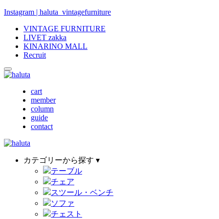
Instagram | haluta_vintagefurniture
VINTAGE FURNITURE
LIVET zakka
KINARINO MALL
Recruit
cart
member
column
guide
contact
カテゴリーから探す ▾
テーブル
チェア
スツール・ベンチ
ソファ
チェスト