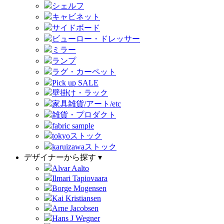
シェルフ
キャビネット
サイドボード
ビューロー・ドレッサー
ミラー
ランプ
ラグ・カーペット
Pick up SALE
壁掛け・ラック
家具雑貨/アート/etc
雑貨・プロダクト
fabric sample
tokyoストック
karuizawaストック
デザイナーから探す ▾
Alvar Aalto
Ilmari Tapiovaara
Borge Mogensen
Kai Kristiansen
Arne Jacobsen
Hans J Wegner