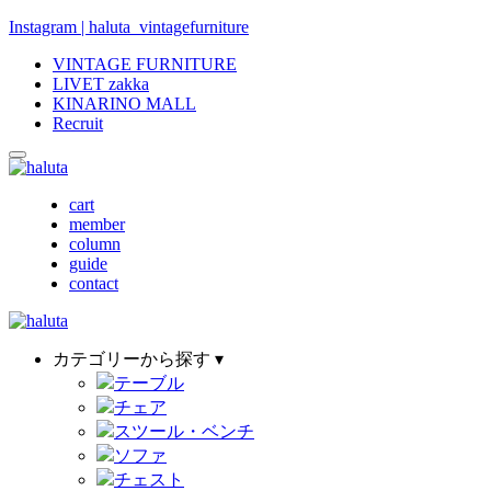
Instagram | haluta_vintagefurniture
VINTAGE FURNITURE
LIVET zakka
KINARINO MALL
Recruit
cart
member
column
guide
contact
カテゴリーから探す ▾
テーブル
チェア
スツール・ベンチ
ソファ
チェスト