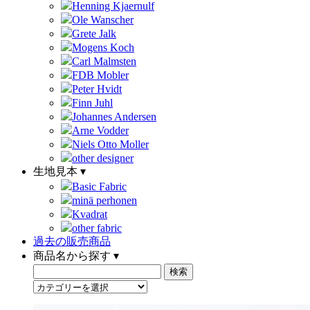
Henning Kjaernulf
Ole Wanscher
Grete Jalk
Mogens Koch
Carl Malmsten
FDB Mobler
Peter Hvidt
Finn Juhl
Johannes Andersen
Arne Vodder
Niels Otto Moller
other designer
生地見本 ▾
Basic Fabric
minä perhonen
Kvadrat
other fabric
過去の販売商品
商品名から探す ▾