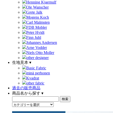
Henning Kjaernulf
Ole Wanscher
Grete Jalk
Mogens Koch
Carl Malmsten
FDB Mobler
Peter Hvidt
Finn Juhl
Johannes Andersen
Arne Vodder
Niels Otto Moller
other designer
生地見本 ▾
Basic Fabric
minä perhonen
Kvadrat
other fabric
過去の販売商品
商品名から探す ▾