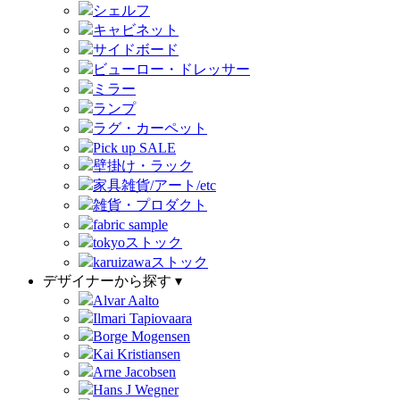
シェルフ
キャビネット
サイドボード
ビューロー・ドレッサー
ミラー
ランプ
ラグ・カーペット
Pick up SALE
壁掛け・ラック
家具雑貨/アート/etc
雑貨・プロダクト
fabric sample
tokyoストック
karuizawaストック
デザイナーから探す ▾
Alvar Aalto
Ilmari Tapiovaara
Borge Mogensen
Kai Kristiansen
Arne Jacobsen
Hans J Wegner