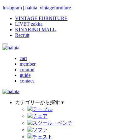
Instagram | haluta_vintagefurniture
VINTAGE FURNITURE
LIVET zakka
KINARINO MALL
Recruit
cart
member
column
guide
contact
カテゴリーから探す ▾
テーブル
チェア
スツール・ベンチ
ソファ
チェスト