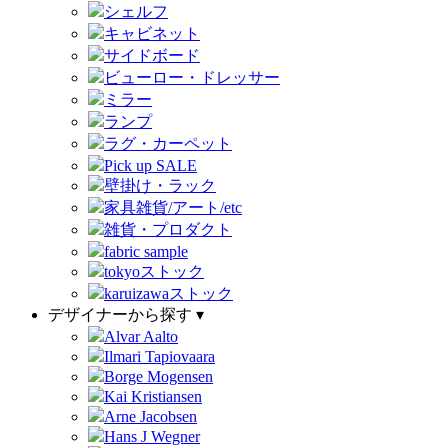
シェルフ
キャビネット
サイドボード
ビューロー・ドレッサー
ミラー
ランプ
ラグ・カーペット
Pick up SALE
壁掛け・ラック
家具雑貨/アート/etc
雑貨・プロダクト
fabric sample
tokyoストック
karuizawaストック
デザイナーから探す ▾
Alvar Aalto
Ilmari Tapiovaara
Borge Mogensen
Kai Kristiansen
Arne Jacobsen
Hans J Wegner