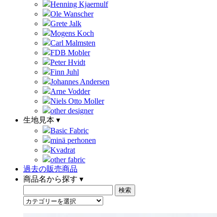
Henning Kjaernulf
Ole Wanscher
Grete Jalk
Mogens Koch
Carl Malmsten
FDB Mobler
Peter Hvidt
Finn Juhl
Johannes Andersen
Arne Vodder
Niels Otto Moller
other designer
生地見本 ▾
Basic Fabric
minä perhonen
Kvadrat
other fabric
過去の販売商品
商品名から探す ▾