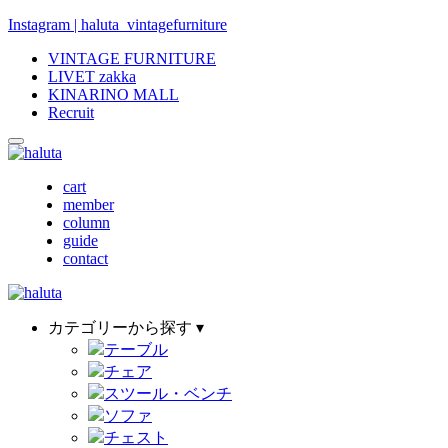
Instagram | haluta_vintagefurniture
VINTAGE FURNITURE
LIVET zakka
KINARINO MALL
Recruit
cart
member
column
guide
contact
カテゴリーから探す ▾
テーブル
チェア
スツール・ベンチ
ソファ
チェスト