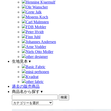
Henning Kjaernulf
Ole Wanscher
Grete Jalk
Mogens Koch
Carl Malmsten
FDB Mobler
Peter Hvidt
Finn Juhl
Johannes Andersen
Arne Vodder
Niels Otto Moller
other designer
生地見本 ▾
Basic Fabric
minä perhonen
Kvadrat
other fabric
過去の販売商品
商品名から探す ▾