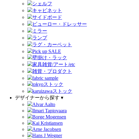
シェルフ
キャビネット
サイドボード
ビューロー・ドレッサー
ミラー
ランプ
ラグ・カーペット
Pick up SALE
壁掛け・ラック
家具雑貨/アート/etc
雑貨・プロダクト
fabric sample
tokyoストック
karuizawaストック
デザイナーから探す ▾
Alvar Aalto
Ilmari Tapiovaara
Borge Mogensen
Kai Kristiansen
Arne Jacobsen
Hans J Wegner