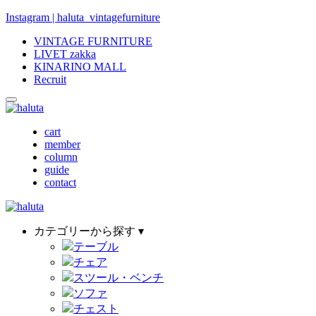
Instagram | haluta_vintagefurniture
VINTAGE FURNITURE
LIVET zakka
KINARINO MALL
Recruit
cart
member
column
guide
contact
カテゴリーから探す ▾
テーブル
チェア
スツール・ベンチ
ソファ
チェスト