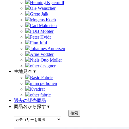
Henning Kjaernulf
Ole Wanscher
Grete Jalk
Mogens Koch
Carl Malmsten
FDB Mobler
Peter Hvidt
Finn Juhl
Johannes Andersen
Arne Vodder
Niels Otto Moller
other designer
生地見本 ▾
Basic Fabric
minä perhonen
Kvadrat
other fabric
過去の販売商品
商品名から探す ▾