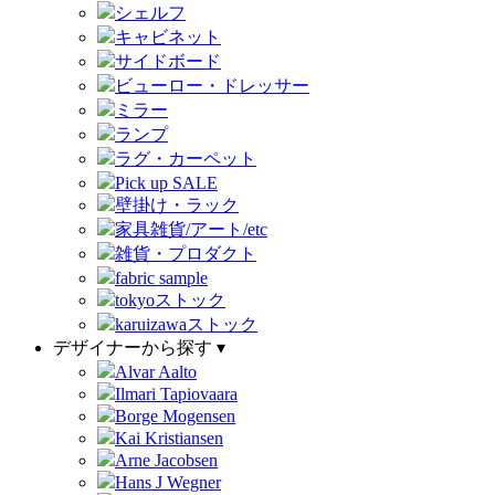
シェルフ
キャビネット
サイドボード
ビューロー・ドレッサー
ミラー
ランプ
ラグ・カーペット
Pick up SALE
壁掛け・ラック
家具雑貨/アート/etc
雑貨・プロダクト
fabric sample
tokyoストック
karuizawaストック
デザイナーから探す ▾
Alvar Aalto
Ilmari Tapiovaara
Borge Mogensen
Kai Kristiansen
Arne Jacobsen
Hans J Wegner