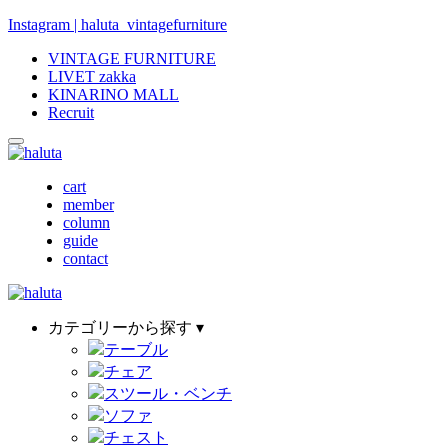
Instagram | haluta_vintagefurniture
VINTAGE FURNITURE
LIVET zakka
KINARINO MALL
Recruit
cart
member
column
guide
contact
カテゴリーから探す ▾
テーブル
チェア
スツール・ベンチ
ソファ
チェスト