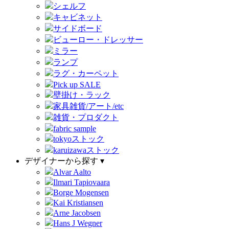
シェルフ
キャビネット
サイドボード
ビューロー・ドレッサー
ミラー
ランプ
ラグ・カーペット
Pick up SALE
壁掛け・ラック
家具雑貨/アート/etc
雑貨・プロダクト
fabric sample
tokyoストック
karuizawaストック
デザイナーから探す ▾
Alvar Aalto
Ilmari Tapiovaara
Borge Mogensen
Kai Kristiansen
Arne Jacobsen
Hans J Wegner