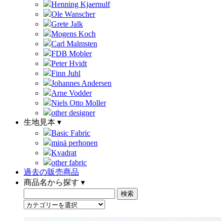
Henning Kjaernulf
Ole Wanscher
Grete Jalk
Mogens Koch
Carl Malmsten
FDB Mobler
Peter Hvidt
Finn Juhl
Johannes Andersen
Arne Vodder
Niels Otto Moller
other designer
生地見本 ▾
Basic Fabric
minä perhonen
Kvadrat
other fabric
過去の販売商品
商品名から探す ▾