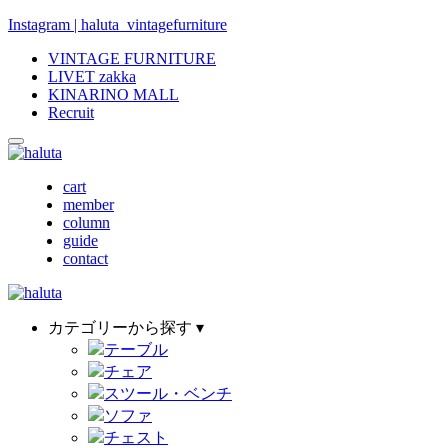
Instagram | haluta_vintagefurniture
VINTAGE FURNITURE
LIVET zakka
KINARINO MALL
Recruit
cart
member
column
guide
contact
カテゴリーから探す ▾
テーブル
チェア
スツール・ベンチ
ソファ
チェスト