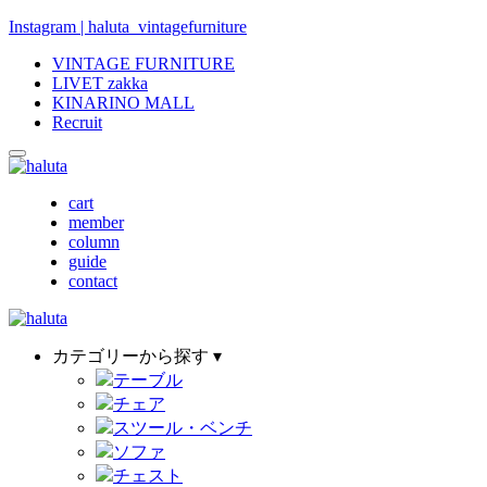
Instagram | haluta_vintagefurniture
VINTAGE FURNITURE
LIVET zakka
KINARINO MALL
Recruit
cart
member
column
guide
contact
カテゴリーから探す ▾
テーブル
チェア
スツール・ベンチ
ソファ
チェスト