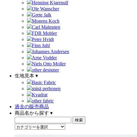
Henning Kjaernulf
Ole Wanscher
Grete Jalk
Mogens Koch
Carl Malmsten
FDB Mobler
Peter Hvidt
Finn Juhl
Johannes Andersen
Arne Vodder
Niels Otto Moller
other designer
生地見本 ▾
Basic Fabric
minä perhonen
Kvadrat
other fabric
過去の販売商品
商品名から探す ▾