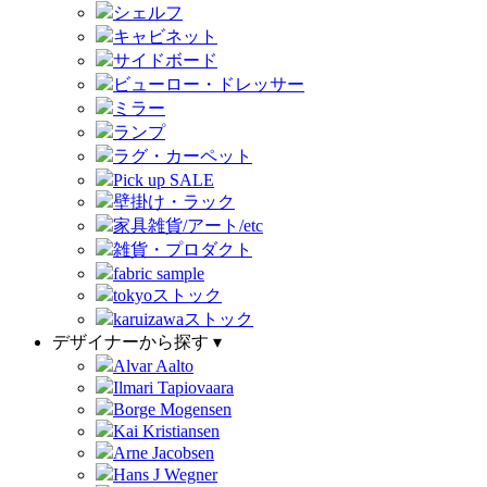
シェルフ
キャビネット
サイドボード
ビューロー・ドレッサー
ミラー
ランプ
ラグ・カーペット
Pick up SALE
壁掛け・ラック
家具雑貨/アート/etc
雑貨・プロダクト
fabric sample
tokyoストック
karuizawaストック
デザイナーから探す ▾
Alvar Aalto
Ilmari Tapiovaara
Borge Mogensen
Kai Kristiansen
Arne Jacobsen
Hans J Wegner