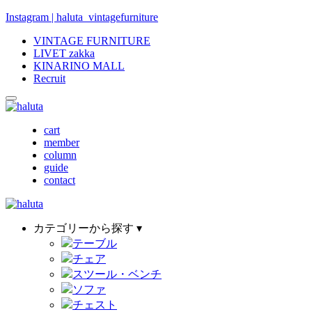
Instagram | haluta_vintagefurniture
VINTAGE FURNITURE
LIVET zakka
KINARINO MALL
Recruit
cart
member
column
guide
contact
カテゴリーから探す ▾
テーブル
チェア
スツール・ベンチ
ソファ
チェスト