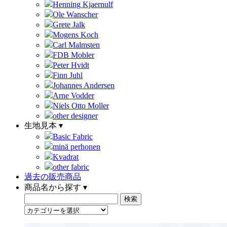
Henning Kjaernulf
Ole Wanscher
Grete Jalk
Mogens Koch
Carl Malmsten
FDB Mobler
Peter Hvidt
Finn Juhl
Johannes Andersen
Arne Vodder
Niels Otto Moller
other designer
生地見本 ▾
Basic Fabric
minä perhonen
Kvadrat
other fabric
過去の販売商品
商品名から探す ▾