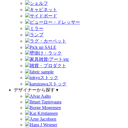
シェルフ
キャビネット
サイドボード
ビューロー・ドレッサー
ミラー
ランプ
ラグ・カーペット
Pick up SALE
壁掛け・ラック
家具雑貨/アート/etc
雑貨・プロダクト
fabric sample
tokyoストック
karuizawaストック
デザイナーから探す ▾
Alvar Aalto
Ilmari Tapiovaara
Borge Mogensen
Kai Kristiansen
Arne Jacobsen
Hans J Wegner