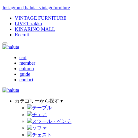
Instagram | haluta_vintagefurniture
VINTAGE FURNITURE
LIVET zakka
KINARINO MALL
Recruit
cart
member
column
guide
contact
カテゴリーから探す ▾
テーブル
チェア
スツール・ベンチ
ソファ
チェスト