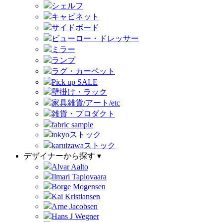
シェルフ
キャビネット
サイドボード
ビューロー・ドレッサー
ミラー
ランプ
ラグ・カーペット
Pick up SALE
壁掛け・ラック
家具雑貨/アート/etc
雑貨・プロダクト
fabric sample
tokyoストック
karuizawaストック
デザイナーから探す ▾
Alvar Aalto
Ilmari Tapiovaara
Borge Mogensen
Kai Kristiansen
Arne Jacobsen
Hans J Wegner