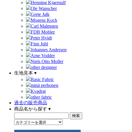
Henning Kjaernulf
Ole Wanscher
Grete Jalk
Mogens Koch
Carl Malmsten
FDB Mobler
Peter Hvidt
Finn Juhl
Johannes Andersen
Arne Vodder
Niels Otto Moller
other designer
生地見本 ▾
Basic Fabric
minä perhonen
Kvadrat
other fabric
過去の販売商品
商品名から探す ▾